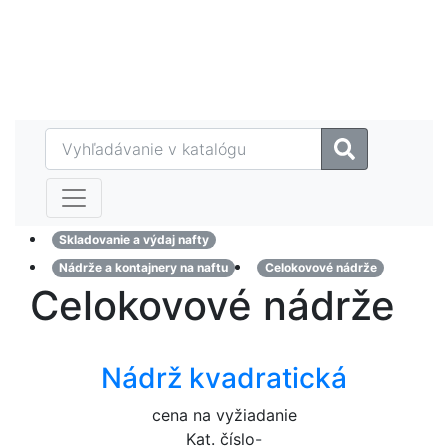
Eshop
MAZTECH plus
Referencie
Kontakt
Skladovanie a výdaj nafty
Nádrže a kontajnery na naftu
Celokovové nádrže
Celokovové nádrže
Nádrž kvadratická
cena na vyžiadanie
Kat. číslo
-