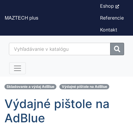
Eshop
MAZTECH plus
Referencie
Kontakt
Skladovanie a výdaj AdBlue
Výdajné pištole na AdBlue
Výdajné pištole na
AdBlue